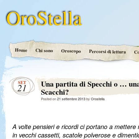
OroStella
Home
Chi sono
Oroscopo
Percorsi di lettura
Co
Una partita di Specchi o … una
SET
21
Scacchi?
Posted on
21 settembre 2013
by
Orostella
A volte pensieri e ricordi ci portano a metter
in vecchi cassetti, scatole polverose e dimenti