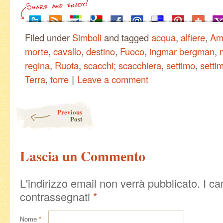
Filed under
Simboli
and tagged
acqua
,
alfiere
,
Am
morte
,
cavallo
,
destino
,
Fuoco
,
ingmar bergman
,
regina
,
Ruota
,
scacchi; scacchiera
,
settimo
,
settim
|
Terra
,
torre
Leave a comment
Post navigation
Previous
Post
Lascia un Commento
L'indirizzo email non verrà pubblicato. I c
contrassegnati
*
Nome
*