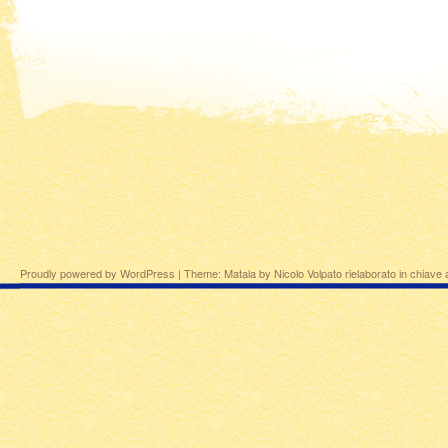
Proudly powered by WordPress
|
Theme: Matala by
Nicolo Volpato
rielaborato in chiave