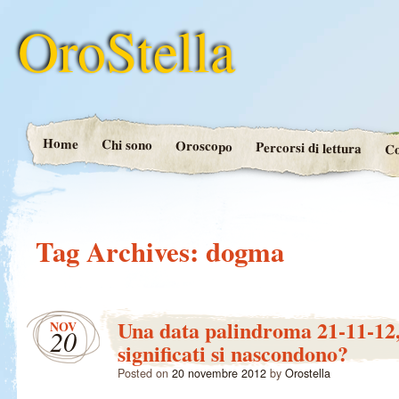
OroStella
Home
Chi sono
Oroscopo
Percorsi di lettura
Co
Tag Archives:
dogma
Una data palindroma 21-11-12,
NOV
20
significati si nascondono?
Posted on
20 novembre 2012
by
Orostella