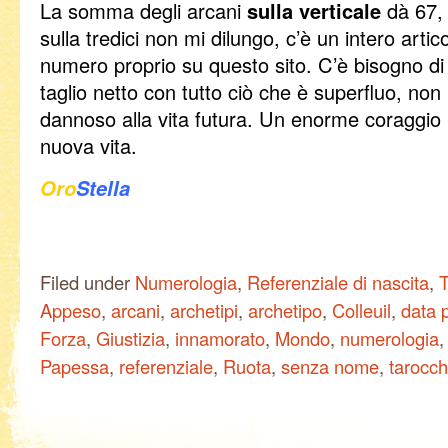
La somma degli arcani
sulla verticale
dà 67,
sulla tredici non mi dilungo, c’è un intero arti
numero proprio su questo sito. C’è bisogno di 
taglio netto con tutto ciò che è superfluo, non
dannoso alla vita futura. Un enorme coraggio 
nuova vita.
Oro
Stella
Filed under
Numerologia
,
Referenziale di nascita
,
T
Appeso
,
arcani
,
archetipi
,
archetipo
,
Colleuil
,
data 
Forza
,
Giustizia
,
innamorato
,
Mondo
,
numerologia
Papessa
,
referenziale
,
Ruota
,
senza nome
,
tarocch