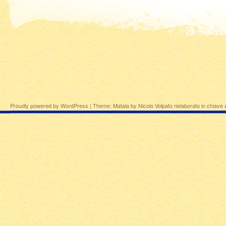
Proudly powered by WordPress
|
Theme: Matala by
Nicolo Volpato
rielaborato in chiave