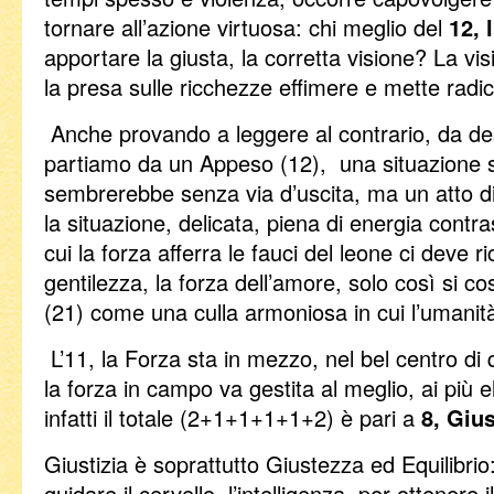
tornare all’azione virtuosa: chi meglio del
12, 
apportare la giusta, la corretta visione? La vi
la presa sulle ricchezze effimere e mette radic
Anche provando a leggere al contrario, da des
partiamo da un Appeso (12), una situazione s
sembrerebbe senza via d’uscita, ma un atto di
la situazione, delicata, piena di energia contr
cui la forza afferra le fauci del leone ci deve r
gentilezza, la forza dell’amore, solo così si co
(21) come una culla armoniosa in cui l’umanit
L’11, la Forza sta in mezzo, nel bel centro d
la forza in campo va gestita al meglio, ai più el
infatti il totale (2+1+1+1+1+2) è pari a
8, Gius
Giustizia è soprattutto Giustezza ed Equilibrio
guidare il cervello, l’intelligenza, per ottenere il