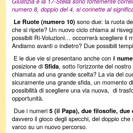
Giustizia e la 17-Stella sono fortemente corre
numero 8, doppio del 4, si connette al signific
Le Ruote (numero 10)
sono due: la ruota d
che si ripete? Un nuovo ciclo chiama al risve
possibili Ri-Voluzioni… occorrerà scegliere il 
Andiamo avanti o indietro? Due possibili temp
E le due vie si presentano anche con il
numer
posizione di
Sfida
, sotto l’orizzonte del nostro
chiamata ad una grande scelta? La via del cuo
sicuramente una grande sfida, un momento di 
possibilità di scegliere una via nuova, di tra
opportunità.
Due i numeri
5 (il Papa),
due filosofie, due
davvero il gioco degli specchi, del doppio che 
varco su un nuovo percorso.