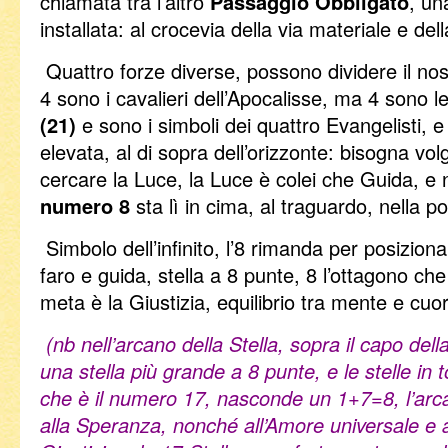
chiamata tra l’altro
Passaggio Obbligato
, un
installata: al crocevia della via materiale e dell
Quattro forze diverse, possono dividere il nos
4 sono i cavalieri dell’Apocalisse, ma 4 sono le
(21)
e sono i simboli dei quattro Evangelisti, e 
elevata, al di sopra dell’orizzonte: bisogna vol
cercare la Luce, la Luce è colei che Guida, e 
numero 8
sta lì in cima, al traguardo, nella p
Simbolo dell’infinito, l’8 rimanda per posiziona
faro e guida, stella a 8 punte, 8 l’ottagono che
meta è la Giustizia, equilibrio tra mente e cuo
(nb nell’arcano della Stella, sopra il capo del
una stella più grande a 8 punte, e le stelle in t
che è il numero 17, nasconde un 1+7=8, l’arc
alla Speranza, nonché all’Amore universale e 