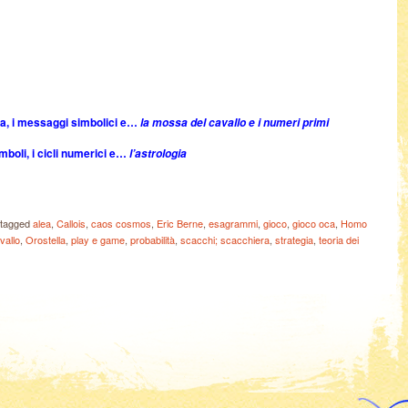
ria, i messaggi simbolici e…
la mossa del cavallo e i numeri primi
imboli, i cicli numerici e…
l’astrologia
tagged
alea
,
Callois
,
caos cosmos
,
Eric Berne
,
esagrammi
,
gioco
,
gioco oca
,
Homo
vallo
,
Orostella
,
play e game
,
probabilità
,
scacchi; scacchiera
,
strategia
,
teoria dei