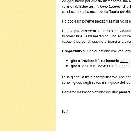
Ad ogni modo per questo ultimo tema, ma a
consigliabili due testi: “
Homo Ludens
” di J
conduce fino ai concetti della
Teoria dei Gi
Il gioco è un potente mezzo trasmissivo di
s
Il gioco può essere di squadra o individuale
improvvisare. Dura nel tempo, fino ad un cert
capacità personali oppure affidarsi alla ca
È soprattutto su una questione che vogliamo s
gioco “razionale”,
nettamente
strateg
gioco “casuale”
dove la component
I due giochi, a titolo esemplificativo, che b
sono
il gioco degli scacchi e il gioco dell’oc
Partiamo dall’osservazione dei due piani di
fig.1