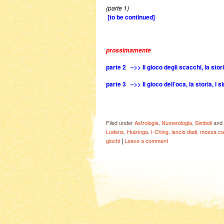
(parte 1)
[to be continued]
prossimamente
parte 2 –>> Il gioco degli scacchi, la sto
parte 3 –>> Il gioco dell’oca, la storia, i s
Filed under
Astrologia
,
Numerologia
,
Simboli
and 
Ludens
,
Huizinga
,
I-Ching
,
lancio dadi
,
mossa ca
|
giochi
Leave a comment