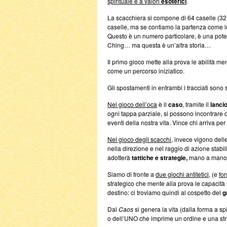
spirituale e a valori
esoterici
.
La scacchiera si compone di 64 caselle (32 
caselle, ma se contiamo la partenza come lo 
Questo è un numero particolare, è una poten
Ching… ma questa è un’altra storia…
Il primo gioco mette alla prova le abilità men
come un percorso iniziatico.
Gli spostamenti in entrambi i tracciati sono 
Nel gioco dell’oca
è il
caso
, tramite il
lancio
ogni tappa parziale, si possono incontrare 
eventi della nostra vita. Vince chi arriva pe
Nel gioco degli scacchi
, invece vigono dell
nella direzione e nel raggio di azione stabi
adotterà
tattiche e strategie,
mano a mano, a
Siamo di fronte a
due giochi antitetici
, (e
fo
strategico che mente alla prova le capacità m
destino: ci troviamo quindi al cospetto del
g
Dal
Caos
si genera la vita (dalla forma a sp
o dell’UNO che imprime un ordine e una stru