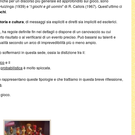
nche per un discorso più generale ed approfondito sul gioco, sono
. Huizinga (1939) e “
I giochi e gli uomini
” di R. Callois (1967). Quest’ultimo ci
ochi
.
toria e cultura
, di messaggi sia espliciti e diretti sia impliciti ed esoterici.
, ha regole definite fin nei dettagli o dispone di un canovaccio su cui
o risultato o al verificarsi di un evento preciso. Può basarsi su talenti e
sualità secondo un arco di imprevedibilità più o meno ampio.
offermarci in questa sede, ossia la distizione tra il:
ico
e il
e
probabilistica
è molto spiccata.
en rappresentano queste tipologie e che trattiamo in questa breve riflessione,
a
.
 gioco.