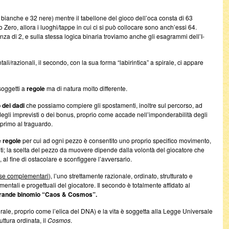
bianche e 32 nere) mentre il tabellone del gioco dell’oca consta di 63
Zero, allora i luoghi/tappe in cui ci si può collocare sono anch’essi 64.
za di 2, e sulla stessa logica binaria troviamo anche gli esagrammi dell’I-
tali/razionali, il secondo, con la sua forma “labirintica” a spirale, ci appare
soggetti a
regole
ma di natura molto differente.
 dei dadi
che possiamo compiere gli spostamenti, inoltre sul percorso, ad
degli imprevisti o dei bonus, proprio come accade nell’imponderabilità degli
r primo al traguardo.
e
regole
per cui ad ogni pezzo è consentito uno proprio specifico movimento,
liti; la scelta del pezzo da muovere dipende dalla volontà del giocatore che
l fine di ostacolare e sconfiggere l’avversario.
rse complementari
), l’uno strettamente razionale, ordinato, strutturato e
entali e progettuali del giocatore. Il secondo è totalmente affidato al
rande binomio “Caos & Cosmos”.
irale, proprio come l’elica del DNA) e la vita è soggetta alla Legge Universale
ttura ordinata, il
Cosmos
.