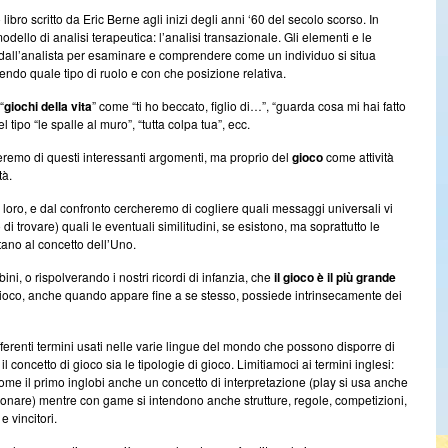
to libro scritto da Eric Berne agli inizi degli anni ‘60 del secolo scorso. In
llo di analisi terapeutica: l’analisi transazionale. Gli elementi e le
e dall’analista per esaminare e comprendere come un individuo si situa
endo quale tipo di ruolo e con che posizione relativa.
“
giochi della vita
” come “ti ho beccato, figlio di…”, “guarda cosa mi hai fatto
el tipo “le spalle al muro”, “tutta colpa tua”, ecc.
eremo di questi interessanti argomenti, ma proprio del
gioco
come attività
tà.
ra loro, e dal confronto cercheremo di cogliere quali messaggi universali vi
 trovare) quali le eventuali similitudini, se esistono, ma soprattutto le
tano al concetto dell’Uno.
i, o rispolverando i nostri ricordi di infanzia, che
il gioco è il più grande
 gioco, anche quando appare fine a se stesso, possiede intrinsecamente dei
ifferenti termini usati nelle varie lingue del mondo che possono disporre di
il concetto di gioco sia le tipologie di gioco. Limitiamoci ai termini inglesi:
me il primo inglobi anche un concetto di interpretazione (play si usa anche
suonare) mentre con game si intendono anche strutture, regole, competizioni,
e vincitori.