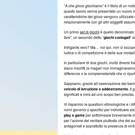
“
A che gioco giochiamo
” è il titolo di un no
questo lavoro venne presentato un nuovo mode
caratteristiche del gioco vengono utilizzat
relazionalmente con gli altri soggetti assum
Un primo
set di giochi
è quello denominato 
fare”; un secondo detto “
giochi coniugali
” d
Intrigante vero? Ma… noi qui, non ci occup
ludica o di competizione e delle sue modali
In particolare di due giochi, molto diversi t
siano inscritti (e magari non immaginavamo di
differenze o le complemetarietà che ci ripor
Sappiamo, grazie all’osservazione dei bambin
veicolo di istruzione e addestramento
. Il
significati e mira ad uno scopo ben preciso.
Vi risparmio le questioni etimologiche e i d
nomi generici o specifici per individuare sia 
play e game
per sottolineare brevemente co
per l’azione del recitare piuttosto che del 
antagonisti e soprattutto la presenza di vinti 