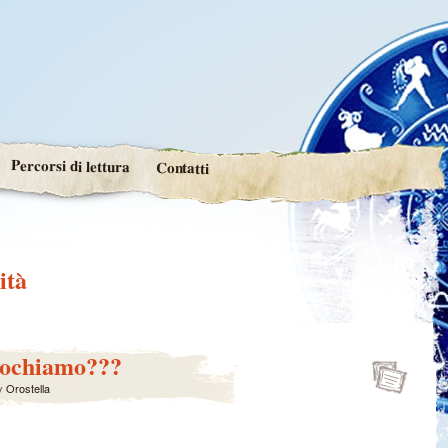
Percorsi di lettura
Contatti
ità
giochiamo???
y
Orostella