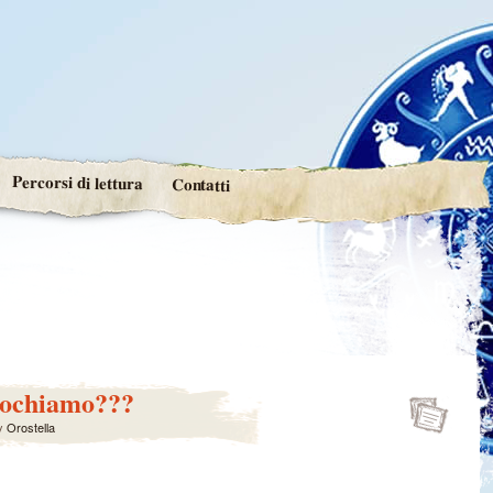
Percorsi di lettura
Contatti
giochiamo???
y
Orostella