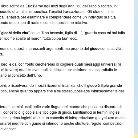
to libro scritto da Eric Berne agli inizi degli anni ‘60 del secolo scorso. In
llo di analisi terapeutica: l’analisi transazionale. Gli elementi e le
e dall’analista per esaminare e comprendere come un individuo si situa
endo quale tipo di ruolo e con che posizione relativa.
“
giochi della vita
” come “ti ho beccato, figlio di…”, “guarda cosa mi hai fatto
el tipo “le spalle al muro”, “tutta colpa tua”, ecc.
eremo di questi interessanti argomenti, ma proprio del
gioco
come attività
tà.
ra loro, e dal confronto cercheremo di cogliere quali messaggi universali vi
 trovare) quali le eventuali similitudini, se esistono, ma soprattutto le
tano al concetto dell’Uno.
i, o rispolverando i nostri ricordi di infanzia, che
il gioco è il più grande
 gioco, anche quando appare fine a se stesso, possiede intrinsecamente dei
ifferenti termini usati nelle varie lingue del mondo che possono disporre di
il concetto di gioco sia le tipologie di gioco. Limitiamoci ai termini inglesi:
me il primo inglobi anche un concetto di interpretazione (play si usa anche
suonare) mentre con game si intendono anche strutture, regole, competizioni,
e vincitori.