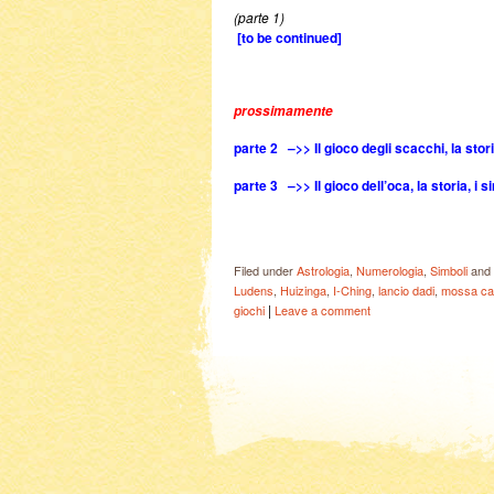
(parte 1)
[to be continued]
prossimamente
parte 2 –>> Il gioco degli scacchi, la sto
parte 3 –>> Il gioco dell’oca, la storia, i s
Filed under
Astrologia
,
Numerologia
,
Simboli
and 
Ludens
,
Huizinga
,
I-Ching
,
lancio dadi
,
mossa ca
|
giochi
Leave a comment