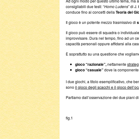
Ad ogni modo per questo ultimo tema, ma a
consigliabili due testi: “
Homo Ludens
” di J
conduce fino ai concetti della
Teoria dei Gi
Il gioco è un potente mezzo trasmissivo di
s
Il gioco può essere di squadra o individuale
improvvisare. Dura nel tempo, fino ad un cert
capacità personali oppure affidarsi alla ca
È soprattutto su una questione che vogliamo s
gioco “razionale”,
nettamente
strateg
gioco “casuale”
dove la component
I due giochi, a titolo esemplificativo, che b
sono
il gioco degli scacchi e il gioco dell’oc
Partiamo dall’osservazione dei due piani di
fig.1