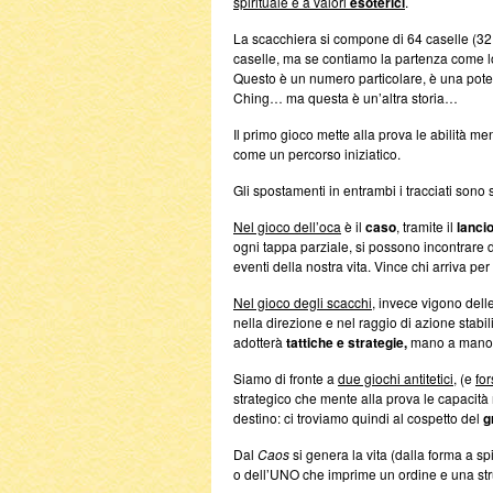
spirituale e a valori
esoterici
.
La scacchiera si compone di 64 caselle (32 
caselle, ma se contiamo la partenza come lo 
Questo è un numero particolare, è una poten
Ching… ma questa è un’altra storia…
Il primo gioco mette alla prova le abilità men
come un percorso iniziatico.
Gli spostamenti in entrambi i tracciati sono 
Nel gioco dell’oca
è il
caso
, tramite il
lancio
ogni tappa parziale, si possono incontrare 
eventi della nostra vita. Vince chi arriva pe
Nel gioco degli scacchi
, invece vigono dell
nella direzione e nel raggio di azione stabi
adotterà
tattiche e strategie,
mano a mano, a
Siamo di fronte a
due giochi antitetici
, (e
fo
strategico che mente alla prova le capacità m
destino: ci troviamo quindi al cospetto del
g
Dal
Caos
si genera la vita (dalla forma a sp
o dell’UNO che imprime un ordine e una stru