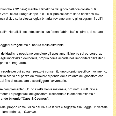
bianche e 32 nere) mentre il tabellone del gioco dell’oca consta di 63
Zero, allora i luoghi/tappe in cui ci si può collocare sono anch’essi 64.
za di 2, e sulla stessa logica binaria troviamo anche gli esagrammi dell’I-
tali/razionali, il secondo, con la sua forma “labirintica” a spirale, ci appare
soggetti a
regole
ma di natura molto differente.
 dei dadi
che possiamo compiere gli spostamenti, inoltre sul percorso, ad
degli imprevisti o dei bonus, proprio come accade nell’imponderabilità degli
r primo al traguardo.
e
regole
per cui ad ogni pezzo è consentito uno proprio specifico movimento,
liti; la scelta del pezzo da muovere dipende dalla volontà del giocatore che
l fine di ostacolare e sconfiggere l’avversario.
rse complementari
), l’uno strettamente razionale, ordinato, strutturato e
entali e progettuali del giocatore. Il secondo è totalmente affidato al
rande binomio “Caos & Cosmos”.
irale, proprio come l’elica del DNA) e la vita è soggetta alla Legge Universale
ttura ordinata, il
Cosmos
.