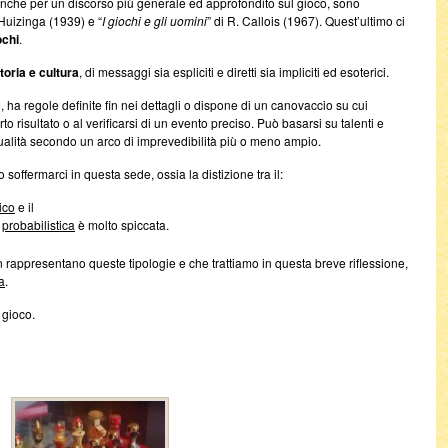
nche per un discorso più generale ed approfondito sul gioco, sono
. Huizinga (1939) e “
I giochi e gli uomini
” di R. Callois (1967). Quest’ultimo ci
ochi
.
toria e cultura
, di messaggi sia espliciti e diretti sia impliciti ed esoterici.
, ha regole definite fin nei dettagli o dispone di un canovaccio su cui
o risultato o al verificarsi di un evento preciso. Può basarsi su talenti e
sualità secondo un arco di imprevedibilità più o meno ampio.
offermarci in questa sede, ossia la distizione tra il:
ico
e il
e
probabilistica
è molto spiccata.
en rappresentano queste tipologie e che trattiamo in questa breve riflessione,
a
.
 gioco.