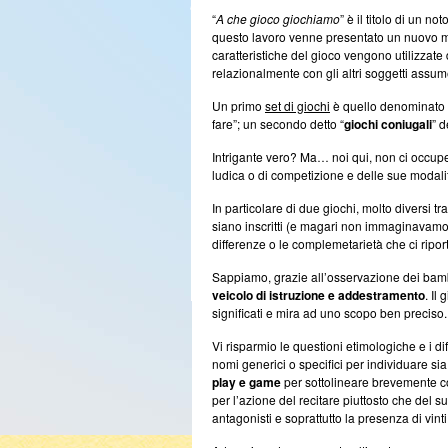
“
A che gioco giochiamo
” è il titolo di un no
questo lavoro venne presentato un nuovo mode
caratteristiche del gioco vengono utilizzat
relazionalmente con gli altri soggetti assum
Un primo
set di giochi
è quello denominato 
fare”; un secondo detto “
giochi coniugali
” d
Intrigante vero? Ma… noi qui, non ci occup
ludica o di competizione e delle sue modali
In particolare di due giochi, molto diversi t
siano inscritti (e magari non immaginavamo di
differenze o le complemetarietà che ci ripor
Sappiamo, grazie all’osservazione dei bambin
veicolo di istruzione e addestramento
. Il
significati e mira ad uno scopo ben preciso.
Vi risparmio le questioni etimologiche e i d
nomi generici o specifici per individuare sia 
play e game
per sottolineare brevemente co
per l’azione del recitare piuttosto che del 
antagonisti e soprattutto la presenza di vinti 