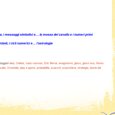
ria, i messaggi simbolici e…
la mossa del cavallo e i numeri primi
imboli, i cicli numerici e…
l’astrologia
tagged
alea
,
Callois
,
caos cosmos
,
Eric Berne
,
esagrammi
,
gioco
,
gioco oca
,
Homo
vallo
,
Orostella
,
play e game
,
probabilità
,
scacchi; scacchiera
,
strategia
,
teoria dei