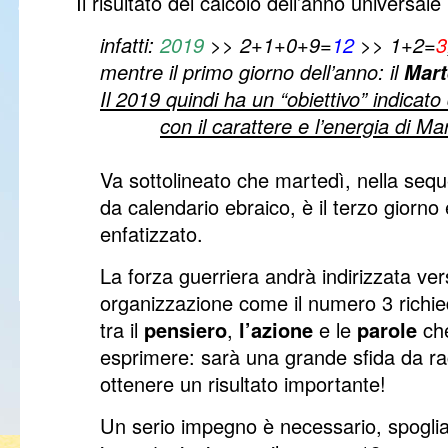
Il risultato del calcolo dell’anno universale
infatti:
2019
>> 2+1+0+9=
12
>> 1+2=
3
mentre il primo giorno dell’anno: il
Mart
Il 2019 quindi ha un “obiettivo” indicato 
con il carattere e l’energia di M
Va sottolineato che martedì, nella seq
da calendario ebraico, è il terzo giorno 
enfatizzato.
La forza guerriera andrà indirizzata v
organizzazione come il numero 3 richi
tra il
pensiero
,
l’azione
e le
parole
che
esprimere: sarà una grande sfida da rac
ottenere un risultato importante!
Un serio impegno è necessario, spogliars