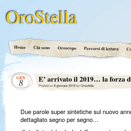
OroStella
Home
Chi sono
Oroscopo
Percorsi di lettura
Co
E’ arrivato il 2019… la forza d
GEN
8
Posted on
8 gennaio 2019
by
Orostella
Due parole super sintetiche sul nuovo ann
dettagliato segno per segno…