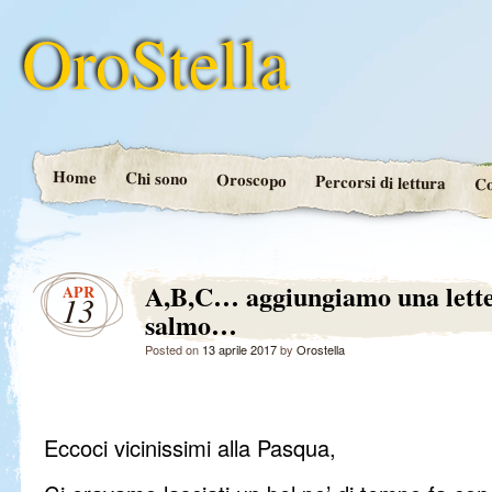
OroStella
Home
Chi sono
Oroscopo
Percorsi di lettura
Co
A,B,C… aggiungiamo una lette
APR
13
salmo…
Posted on
13 aprile 2017
by
Orostella
Eccoci vicinissimi alla Pasqua,