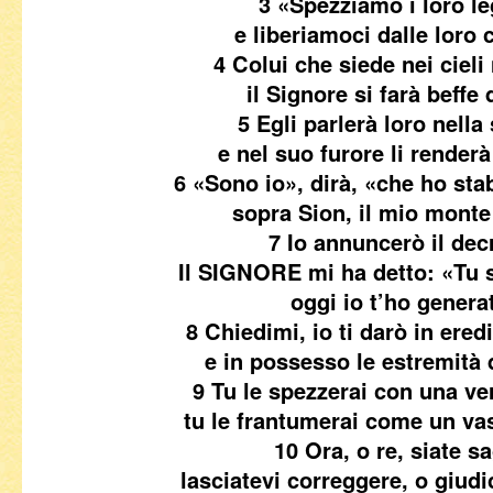
3 «Spezziamo i loro l
e liberiamoci dalle loro 
4 Colui che siede nei cieli 
il Signore si farà beffe 
5 Egli parlerà loro nella 
e nel suo furore li renderà
6 «Sono io», dirà, «che ho stabi
sopra Sion, il mio monte
7 Io annuncerò il dec
Il SIGNORE mi ha detto: «Tu se
oggi io t’ho genera
8 Chiedimi, io ti darò in eredi
e in possesso le estremità d
9 Tu le spezzerai con una ver
tu le frantumerai come un vas
10 Ora, o re, siate sa
lasciatevi correggere, o giudic